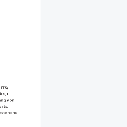
 ITS/
le, 1
ang von
orts,
bestehend